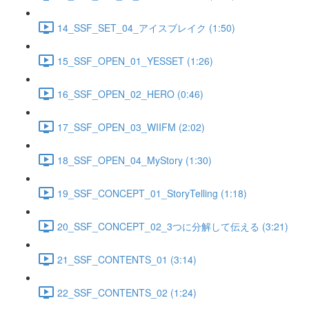
14_SSF_SET_04_アイスブレイク (1:50)
15_SSF_OPEN_01_YESSET (1:26)
16_SSF_OPEN_02_HERO (0:46)
17_SSF_OPEN_03_WIIFM (2:02)
18_SSF_OPEN_04_MyStory (1:30)
19_SSF_CONCEPT_01_StoryTelling (1:18)
20_SSF_CONCEPT_02_3つに分解して伝える (3:21)
21_SSF_CONTENTS_01 (3:14)
22_SSF_CONTENTS_02 (1:24)