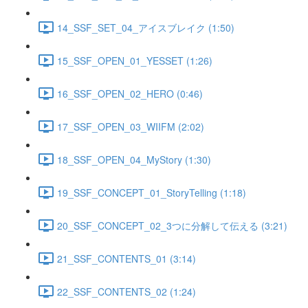
14_SSF_SET_04_アイスブレイク (1:50)
15_SSF_OPEN_01_YESSET (1:26)
16_SSF_OPEN_02_HERO (0:46)
17_SSF_OPEN_03_WIIFM (2:02)
18_SSF_OPEN_04_MyStory (1:30)
19_SSF_CONCEPT_01_StoryTelling (1:18)
20_SSF_CONCEPT_02_3つに分解して伝える (3:21)
21_SSF_CONTENTS_01 (3:14)
22_SSF_CONTENTS_02 (1:24)